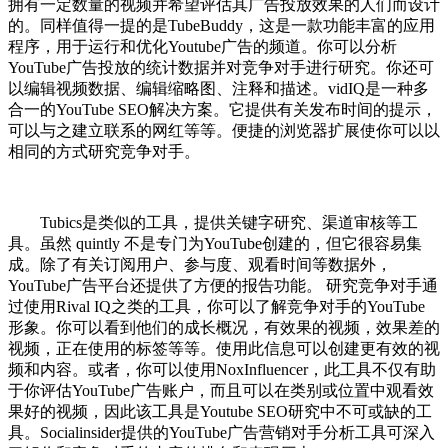
拥有一定数量的视频并希望评估其广告投放效果的人们而设计
的。同样值得一提的是TubeBuddy，这是一款功能丰富的应用
程序，用于运行和优化Youtube广告的频道。你可以分析
YouTube广告投放的统计数据并对竞争对手进行研究。你还可
以编辑视频数据、编辑缩略图、注释和描述。vidIQ是一种多
合一的YouTube SEO解决方案。它提供有关发布时间的提示，
可以与之建立联系的网红等等。便捷的浏览器扩展使你可以以
相同的方式研究竞争对手。
Tubics是类似的工具，提供关键字研究、渠道审核等工
具。虽然 quintly 不是专门为YouTube创建的，但它很容易集
成。除了有关订阅用户、参与度、观看时间等数据外，
YouTube广告平台还提供了方便的报告功能。 研究竞争对手通
过使用Rival IQ之类的工具，你可以了解竞争对手的YouTube
形象。你可以看到他们的成长概况，有效果的视频，效果差的
视频，正在使用的标签等等。使用此信息可以创建更有效的视
频和内容。或者，你可以使用NoxInfluencer，此工具不仅有助
于你评估YouTube广告账户，而且可以在类别或位置中观看效
果好的视频，因此该工具是Youtube SEO研究中不可或缺的工
具。Socialinsider提供的YouTube广告营销对手分析工具可深入